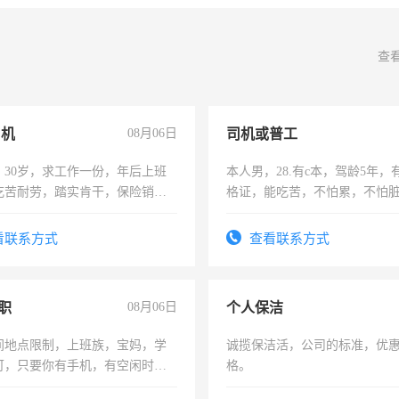
查
司机
08月06日
司机或普工
，30岁，求工作一份，年后上班
本人男，28.有c本，驾龄5年，
吃苦耐劳，踏实肯干，保险销售
格证，能吃苦，不怕累，不怕
实，需求稳定工作一份，保险
看联系方式
查看联系方式
职
08月06日
个人保洁
间地点限制，上班族，宝妈，学
诚揽保洁活，公司的标准，优
可，只要你有手机，有空闲时
格。
单一结，一天二三十不成问题，