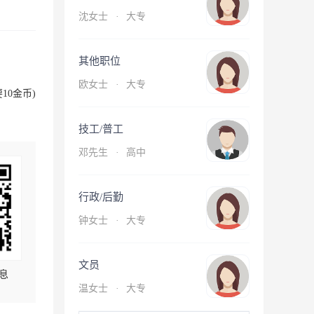
沈女士
·
大专
其他职位
欧女士
·
大专
10金币)
技工/普工
邓先生
·
高中
行政/后勤
钟女士
·
大专
文员
息
温女士
·
大专