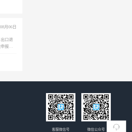
08月06日
，出口退
税申报、
理乱账业
职会计工
客服微信号
微信公众号