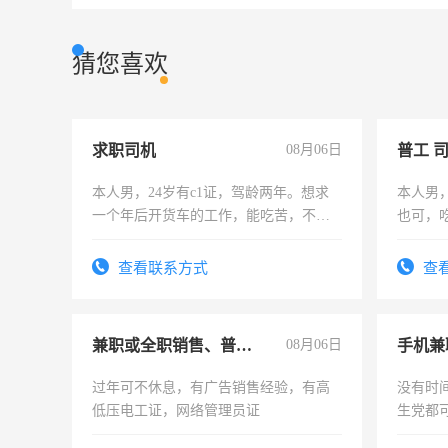
猜您喜欢
求职司机
08月06日
普工 
本人男，24岁有c1证，驾龄两年。想求
本人男
一个年后开货车的工作，能吃苦，不怕
也可，
加班。
勿扰
查看联系方式
查
兼职或全职销售、普工、维修
08月06日
手机兼
过年可不休息，有广告销售经验，有高
没有时
低压电工证，网络管理员证
生党都
间，一