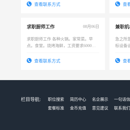
勤快的
查看联系方式
查
求职厨师工作
08月06日
求职厨师工作 各种火锅。家常菜。早
急之所
点。食堂。烧烤海鲜，工资要求6000以
标设备
上
作和分
结识有
查看联系方式
查
栏目导航:
职位搜索
简历中心
名企展示
一句话
套餐标准
金币充值
意见建议
联系我