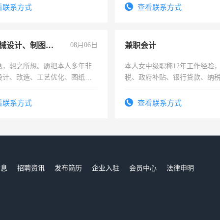
四五十，每天挣零花钱没问题！
看联系方式
查看联系方式
兼职机械设计、制图、设备改造
08月06日
兼职会计
急，想之所想。愿把本人多年非
本人女中级职称12年工作经验
设计、改造、工艺优化、图纸制
税、政府补贴、银行贷款、纳
解的经验与您分享。 真诚合作，
为各类公司策划，设建新账，
识之士，共享未来。
务，财务咨询等业务。欲求兼
看联系方式
查看联系方式
作
信息
招聘资讯
发布简历
企业入驻
会员中心
法律申明
们