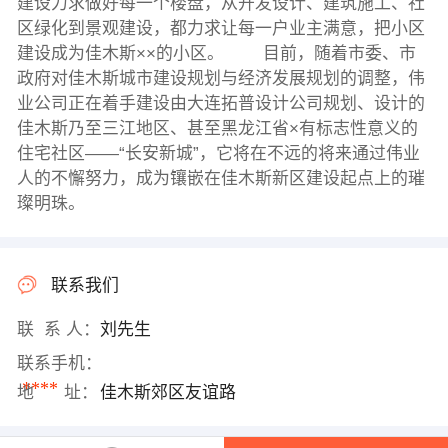
建设力求做好每一个楼盘，从开发设计、建筑施工、社
区绿化到景观建设，都力求让每一户业主满意，把小区
建设成为佳木斯××的小区。 目前，随着市委、市
政府对佳木斯城市建设规划与经济发展规划的调整，伟
业公司正在着手建设由大连拓普设计公司规划、设计的
佳木斯乃至三江地区、甚至黑龙江省×有标志性意义的
住宅社区——“长安新城”，它将在不远的将来通过伟业
人的不懈努力，成为镶嵌在佳木斯新区建设起点上的璀
璨明珠。
联系我们
联 系 人：
刘先生
联系手机：
****
地 址：
佳木斯郊区友谊路