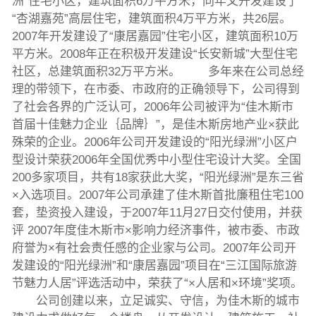
洲”住宅小区，建筑面积6万平方米，同年又开发建设了
“杏湖嘉苑”高层住宅，建筑面积4万平方米，共26层。
2007年开发建设了“康居嘉园”住宅小区，建筑面积10万
平方米。2008年正在积极开发建设“长安新城”大型住宅
社区，总建筑面积32万平方米。 多年来在公司总经
理的带领下，在市委、市政府的正确领导下，公司得到
了社会各界的广泛认可，2006年公司被评为“佳木斯市
首届十佳魅力企业｛品牌｝”，是佳木斯房地产业×获此
殊荣的企业。2006年公司开发建设的“阳光绿洲”小区户
型设计荣获2006年全国优秀中小型住宅设计大奖。全国
200多家项目，共有18家获此大奖，“阳光绿洲”是东三省
×入选项目。2007年公司承建了佳木斯首批廉租住宅100
套，垫资投入建设，于2007年11月27日交付使用，并获
评 2007年度佳木斯市×影响力经济事件，被市委、市政
府誉为×有社会责任感的企业家与公司。2007年公司开
发建设的“阳光绿洲”和“康居嘉园”项目在“三江国际旅游
节魅力人居”评选活动中，荣获了“×人居和×环境”奖项。
公司创建以来，立足诚实、守信，为佳木斯的城市