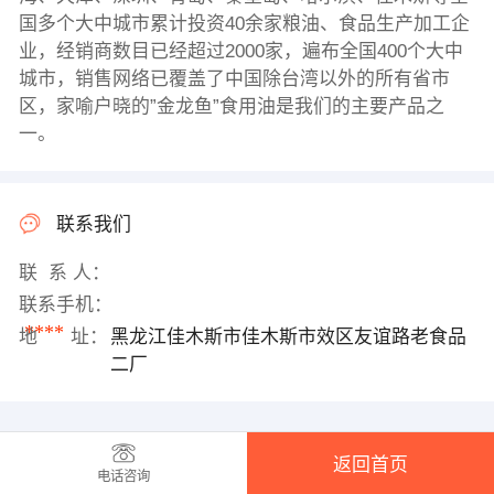
国多个大中城市累计投资40余家粮油、食品生产加工企
业，经销商数目已经超过2000家，遍布全国400个大中
城市，销售网络已覆盖了中国除台湾以外的所有省市
区，家喻户晓的”金龙鱼”食用油是我们的主要产品之
一。
联系我们
联 系 人：
联系手机：
****
地 址：
黑龙江佳木斯市佳木斯市效区友谊路老食品
二厂
返回首页
电话咨询